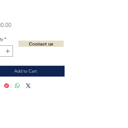
Price
00.00
ty
*
Contact us
Add to Cart