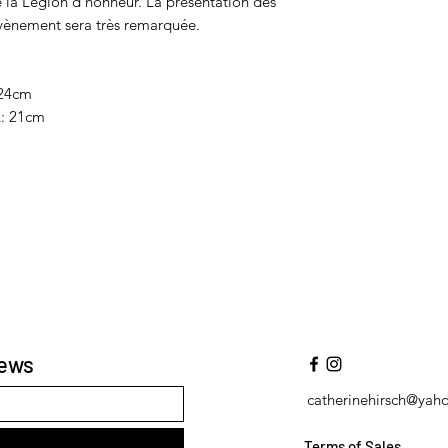
de la Légion d’honneur. La présentation des
évènement sera très remarquée.
 24cm
 21cm
news
catherinehirsch@yah
Terms of Sales