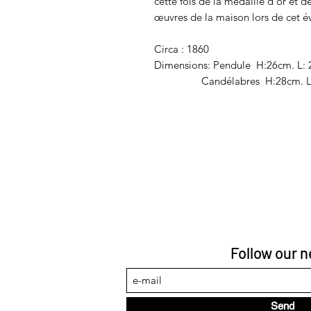
cette fois de la médaille d’or et 
œuvres de la maison lors de cet 
Circa : 1860
Dimensions: Pendule H:26cm. L:
Candélabres H:28cm. L:
Follow our 
Send