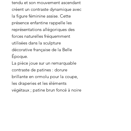
tendu et son mouvement ascendant
créent un contraste dynamique avec
la figure féminine assise. Cette
présence enfantine rappelle les
représentations allégoriques des
forces naturelles fréquemment
utilisées dans la sculpture
décorative française de la Belle
Époque.
La pièce joue sur un remarquable
contraste de patines : dorure
brillante en ormolu pour la coupe,
les draperies et les éléments
végétaux ; patine brun foncé à noire
pour les personnages.
Cette opposition chromatique
accentue la lecture de la scène : les
figures émergent visuellement du
décor végétal doré.
La base repose sur un piètement