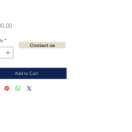
Price
00.00
ty
*
Contact us
Add to Cart