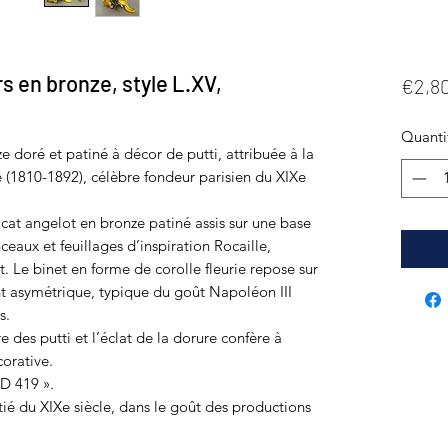
s en bronze, style L.XV,
€2,8
Quanti
e doré et patiné à décor de putti, attribuée à la
(1810-1892), célèbre fondeur parisien du XIXe
at angelot en bronze patiné assis sur une base
aux et feuillages d’inspiration Rocaille,
t. Le binet en forme de corolle fleurie repose sur
t asymétrique, typique du goût Napoléon III
s.
 des putti et l’éclat de la dorure confère à
orative.
BD 419 ».
tié du XIXe siècle, dans le goût des productions