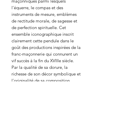
maçonniques parmi lesquels
l’équerre, le compas et des
instruments de mesure, emblèmes
de rectitude morale, de sagesse et
de perfection spirituelle. Cet
ensemble iconographique inscrit
clairement cette pendule dans le
goût des productions inspirées de la
franc-maçonnerie qui connurent un
vif succès à la fin du XVIIIe siècle.
Par la qualité de sa dorure, la
richesse de son décor symbolique et
l’originalité de sa composition,
cette pendule constitue un
remarquable témoignage de
l’horlogerie décorative néoclassique
liée à l’univers maçonnique.
hauteur:33cm largeur: 21cm