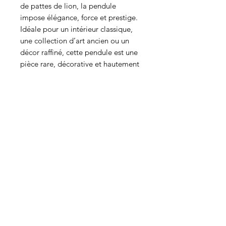
de pattes de lion, la pendule
impose élégance, force et prestige.
Idéale pour un intérieur classique,
une collection d’art ancien ou un
décor raffiné, cette pendule est une
pièce rare, décorative et hautement
recherchée par les amateurs de
bronzes d’époque Empire.
hauteur: 39cm largeur: 44.5cm
Contact us
Follow our news