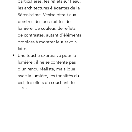
particulières, les reflets sur l’eau,
les architectures élégantes de la
Sérénissime. Venise offrait aux
peintres des possibilités de
lumière, de couleur, de reflets,
de contrastes, autant d’éléments
propices à montrer leur savoir-
faire.
Une touche expressive pour la
lumière : il ne se contente pas
d’un rendu réaliste, mais joue
avec la lumière, les tonalités du
ciel, les effets du couchant, les
reflets aquatiques pour créer une
atmosphère, un sentiment de
sérénité mêlé parfois à une
subtile mélancolie.
Malgré ses racines académiques,
Calderon semble s’être inspiré
des tendances décoratives, des